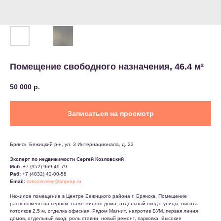
Помещение свободного назначения, 46.4 м²
50 000
р.
Записаться на просмотр
Брянск, Бежицкий р-н, ул. 3 Интернационала, д. 23
Эксперт по недвижимости Сергей Козловский
Моб:
+7 (952) 969-49-79
Раб:
+7 (4832) 42-00-58
Email:
svkozlovskiy@anprep.ru
Нежилое помещение в Центре Бежицкого района г. Брянска. Помещение
расположено на первом этаже жилого дома, отдельный вход с улицы, высота
потолков 2,5 м, отделка офисная. Рядом Магнит, напротив БУМ. первая линия
домов, отдельный вход, роль ставни, новый ремонт, парковка. Высокие